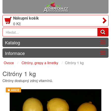
Nákupní košík
0 Kč
Katalog
Togg
navig
Informace
Togg
navig
Ovoce
Citróny, grepy a limetky
Citróny 1 kg
Citróny 1 kg
Citróny dostupný zdroj vitamínů.
AKCE