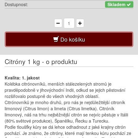
Dostupnost:
Skladem
Do košíku
Citróny 1 kg - o produktu
Kvalita: 1. jakost
Kolébka citrónovníků, menších stálezelených stromů je
pravděpodobně v jihovýchodní Indii, odkud se jejich pěstování
rozšiřovalo postupně do všech vhodných oblastí.
Citrónovníků je mnoho druhů, pro nás je nejdůležitější citroník
limonový (Citrus limon) a limeta (Citrus limetka). Citróník
limonový, náš na trhu nejběžnější citrón se nejvíc pěstuje v Itálii
(80% světové produkce), Španělku, Řecku a Turecku.
Podle tloušťky kůry se dá lehce odhadnout z jaké krajiny citrón
pochází. Je známo, že citróny, které mají tenkou kůru pochází ze