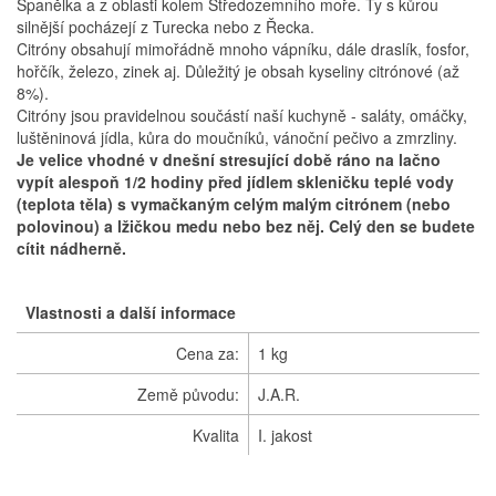
Španělka a z oblasti kolem Středozemního moře. Ty s kůrou
silnější pocházejí z Turecka nebo z Řecka.
Citróny obsahují mimořádně mnoho vápníku, dále draslík, fosfor,
hořčík, železo, zinek aj. Důležitý je obsah kyseliny citrónové (až
8%).
Citróny jsou pravidelnou součástí naší kuchyně - saláty, omáčky,
luštěninová jídla, kůra do moučníků, vánoční pečivo a zmrzliny.
Je velice vhodné v dnešní stresující době ráno na lačno
vypít alespoň 1/2 hodiny před jídlem skleničku teplé vody
(teplota těla) s vymačkaným celým malým citrónem (nebo
polovinou) a lžičkou medu nebo bez něj. Celý den se budete
cítit nádherně.
Vlastnosti a další informace
Cena za:
1 kg
Země původu:
J.A.R.
Kvalita
I. jakost