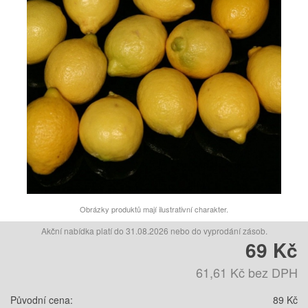
Obrázky produktů mají ilustrativní charakter.
Akční nabídka platí do 31.08.2026 nebo do vyprodání zásob.
69 Kč
61,61 Kč
bez DPH
Původní cena:
89 Kč