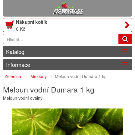
Nákupní košík
0 Kč
Katalog
Togg
navig
Informace
Togg
navig
Zelenina
Melouny
Meloun vodní Dumara 1 kg
Meloun vodní Dumara 1 kg
Meloun vodní oválný.