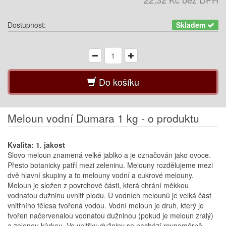
Dostupnost:
Skladem
Do košíku
Meloun vodní Dumara 1 kg - o produktu
Kvalita: 1. jakost
Slovo meloun znamená velké jablko a je označován jako ovoce.
Přesto botanicky patří mezi zeleninu. Melouny rozdělujeme mezi
dvě hlavní skupiny a to melouny vodní a cukrové melouny.
Meloun je složen z povrchové části, která chrání měkkou
vodnatou dužninu uvnitř plodu. U vodních melounů je velká část
vnitřního tělesa tvořená vodou. Vodní meloun je druh, který je
tvořen načervenalou vodnatou dužninou (pokud je meloun zralý)
a zelenou kůrkou. Ve vnitřku dužniny se nachází rovnoměrně