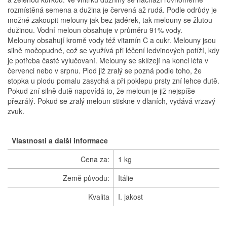
rozmístěná semena a dužina je červená až rudá. Podle odrůdy je
možné zakoupit melouny jak bez jadérek, tak melouny se žlutou
dužinou. Vodní meloun obsahuje v průměru 91% vody.
Melouny obsahují kromě vody též vitamín C a cukr. Melouny jsou
silně močopudné, což se využívá při léčení ledvinových potíží, kdy
je potřeba časté vylučovaní. Melouny se sklízejí na konci léta v
červenci nebo v srpnu. Plod již zralý se pozná podle toho, že
stopka u plodu pomalu zasychá a při poklepu prsty zní lehce dutě.
Pokud zní silně dutě napovídá to, že meloun je již nejspíše
přezrálý. Pokud se zralý meloun stiskne v dlaních, vydává vrzavý
zvuk.
Vlastnosti a další informace
Cena za:
1 kg
Země původu:
Itálie
Kvalita
I. jakost