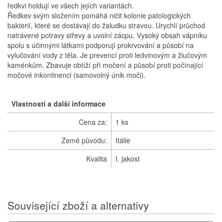
ředkvi holdují ve všech jejích variantách.
Ředkev svým složením pomáhá ničit kolonie patologických
bakterií, které se dostávají do žaludku stravou. Urychlí průchod
natrávené potravy střevy a uvolní zácpu. Vysoký obsah vápníku
spolu s účinnými látkami podporují prokrvování a působí na
vylučování vody z těla. Je prevencí proti ledvinovým a žlučovým
kaménkům. Zbavuje obtíží při močení a působí proti počínající
močové inkontinenci (samovolný únik moči).
Vlastnosti a další informace
Cena za:
1 ks
Země původu:
Itálie
Kvalita
I. jakost
Související zboží a alternativy