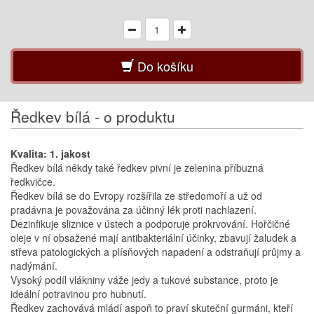
Do košíku
Ředkev bílá - o produktu
Kvalita: 1. jakost
Ředkev bílá někdy také ředkev pivní je zelenina příbuzná
ředkvičce.
Ředkev bílá se do Evropy rozšířila ze středomoří a už od
pradávna je považována za účinný lék proti nachlazení.
Dezinfikuje sliznice v ústech a podporuje prokrvování. Hořčičné
oleje v ní obsažené mají antibakteriální účinky, zbavují žaludek a
střeva patologických a plísňových napadení a odstraňují průjmy a
nadýmání.
Vysoký podíl vlákniny váže jedy a tukové substance, proto je
ideální potravinou pro hubnutí.
Ředkev zachovává mládí aspoň to praví skuteční gurmáni, kteří