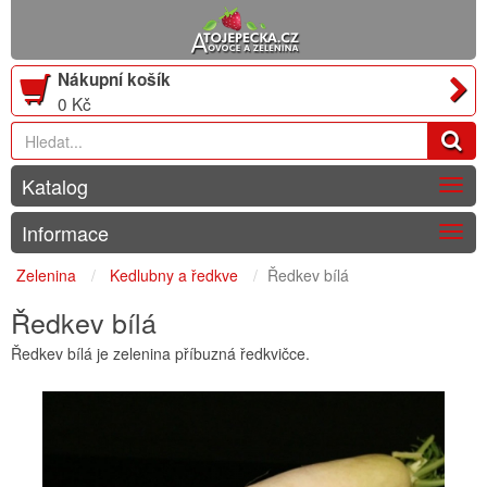
Nákupní košík
0 Kč
Katalog
Togg
navig
Informace
Togg
navig
Zelenina
Kedlubny a ředkve
Ředkev bílá
Ředkev bílá
Ředkev bílá je zelenina příbuzná ředkvičce.