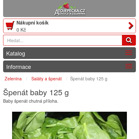
Nákupní košík
0 Kč
Katalog
Togg
navig
Informace
Togg
navig
Zelenina
Saláty a špenát
Špenát baby 125 g
Špenát baby 125 g
Baby špenát chutná příloha.