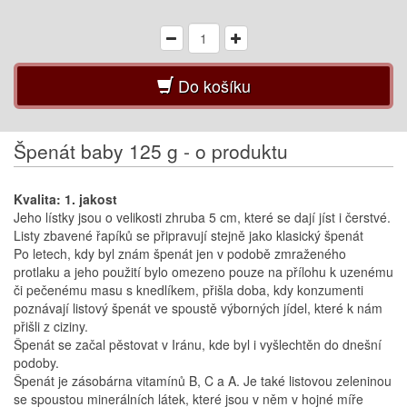
Do košíku
Špenát baby 125 g - o produktu
Kvalita: 1. jakost
Jeho lístky jsou o velikosti zhruba 5 cm, které se dají jíst i čerstvé.
Listy zbavené řapíků se připravují stejně jako klasický špenát
Po letech, kdy byl znám špenát jen v podobě zmraženého
protlaku a jeho použití bylo omezeno pouze na přílohu k uzenému
či pečenému masu s knedlíkem, přišla doba, kdy konzumenti
poznávají listový špenát ve spoustě výborných jídel, které k nám
přišli z ciziny.
Špenát se začal pěstovat v Iránu, kde byl i vyšlechtěn do dnešní
podoby.
Špenát je zásobárna vitamínů B, C a A. Je také listovou zeleninou
se spoustou minerálních látek, které jsou v něm v hojné míře