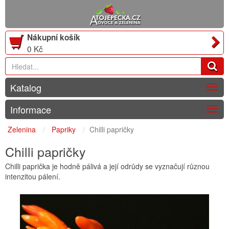
Nákupní košík
0 Kč
Katalog
Togg
navig
Informace
Togg
navig
Zelenina
Papriky
Chilli papričky
Chilli papričky
Chilli paprička je hodně pálivá a její odrůdy se vyznačují různou
intenzitou pálení.