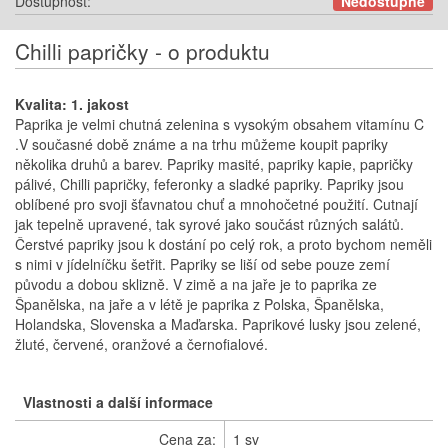
Dostupnost:
Nedostupné
Chilli papričky - o produktu
Kvalita: 1. jakost
Paprika je velmi chutná zelenina s vysokým obsahem vitamínu C
.V současné době známe a na trhu můžeme koupit papriky
několika druhů a barev. Papriky masité, papriky kapie, papričky
pálivé, Chilli papričky, feferonky a sladké papriky. Papriky jsou
oblíbené pro svoji šťavnatou chuť a mnohočetné použití. Cutnají
jak tepelně upravené, tak syrové jako součást různých salátů.
Čerstvé papriky jsou k dostání po celý rok, a proto bychom neměli
s nimi v jídelníčku šetřit. Papriky se liší od sebe pouze zemí
původu a dobou sklizně. V zimě a na jaře je to paprika ze
Španělska, na jaře a v létě je paprika z Polska, Španělska,
Holandska, Slovenska a Maďarska. Paprikové lusky jsou zelené,
žluté, červené, oranžové a černofialové.
Vlastnosti a další informace
Cena za:
1 sv