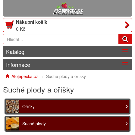
Nákupní košík
0 Kč
Katalog
Togg
navig
Informace
Togg
navig
Atojepecka.cz
Suché plody a oříšky
Suché plody a oříšky
Oříšky
Suché plody