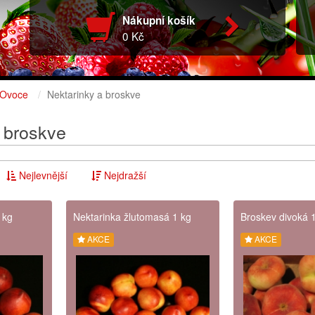
Nákupní košík
0 Kč
Ovoce
Nektarinky a broskve
 broskve
Nejlevnější
Nejdražší
 kg
Nektarinka žlutomasá 1 kg
Broskev divoká 
AKCE
AKCE