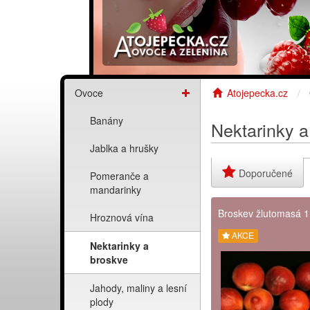
Ovoce
Atojepecka.cz
Banány
Nektarinky a
Jablka a hrušky
Doporučené
Pomeranče a
mandarinky
Broskev žlutomasá 1
Hroznová vína
AKCE
Nektarinky a
broskve
Jahody, maliny a lesní
plody