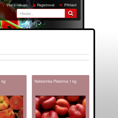
Vše o nákupu
Registrovat
Přihlásit
1 kg
Nektarinka Platerina 1 kg