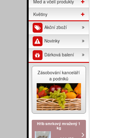
Med a včelí produkty
Květiny
Akční zboží
Novinky
Dárková balení
Zásobování kanceláří
a podniků
Hřib smrkový mražený 1
kg