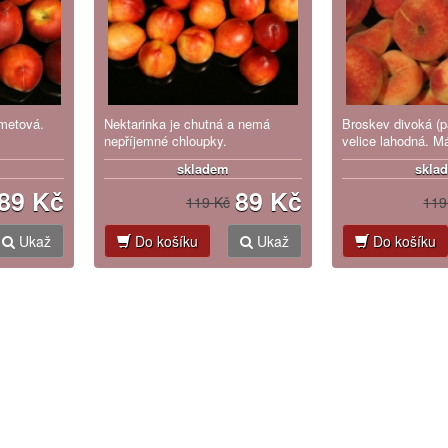
metová.
Nektarinka je chutná a nemá
Broskev divoká (p
nepříjemné chloupky.
velice lahodná. Má
broskvovou chuť.
skladem
skla
89 Kč
89 Kč
119 Kč
119
Ukaž
Do košíku
Ukaž
Do košíku