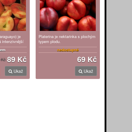
araguayo) je
Platerina je nektarinka s plochým
 intenzivnější
typem plodu.
dem
nedostupné
89 Kč
69 Kč
 Kč
Ukaž
Ukaž