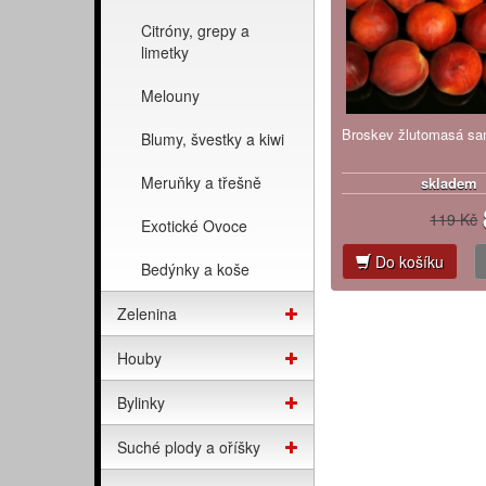
Citróny, grepy a
limetky
Melouny
Broskev žlutomasá sa
Blumy, švestky a kiwi
Meruňky a třešně
skladem
119 Kč
Exotické Ovoce
Do košíku
Bedýnky a koše
Zelenina
Houby
Bylinky
Suché plody a oříšky