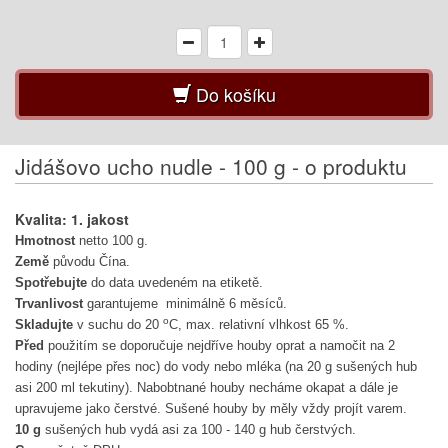
Do košíku
Jidášovo ucho nudle - 100 g - o produktu
Kvalita: 1. jakost
Hmotnost
netto 100 g.
Země
původu Čína.
Spotřebujte
do data uvedeném na etiketě.
Trvanlivost
garantujeme minimálně 6 měsíců.
o
Skladujte
v suchu do 20
C, max. relativní vlhkost 65 %.
Před
použitím se doporučuje nejdříve houby oprat a namočit na 2
hodiny (nejlépe přes noc) do vody nebo mléka (na 20 g sušených hub
asi 200 ml tekutiny). Nabobtnané houby necháme okapat a dále je
upravujeme jako čerstvé. Sušené houby by měly vždy projít varem.
10 g
sušených hub vydá asi za 100 - 140 g hub čerstvých.