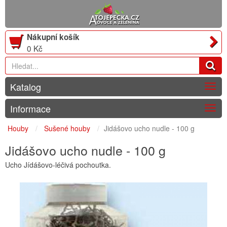
Nákupní košík
0 Kč
Katalog
Togg
navig
Informace
Togg
navig
Houby
Sušené houby
Jidášovo ucho nudle - 100 g
Jidášovo ucho nudle - 100 g
Ucho Jídášovo-léčivá pochoutka.