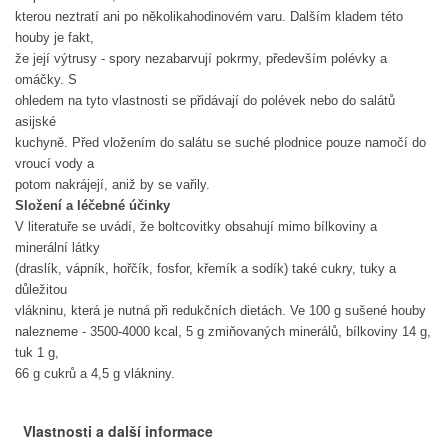
kterou neztratí ani po několikahodinovém varu. Dalším kladem této
houby je fakt,
že její výtrusy - spory nezabarvují pokrmy, především polévky a
omáčky. S
ohledem na tyto vlastnosti se přidávají do polévek nebo do salátů
asijské
kuchyně. Před vložením do salátu se suché plodnice pouze namočí do
vroucí vody a
potom nakrájejí, aniž by se vařily.
Složení a léčebné účinky
V literatuře se uvádí, že boltcovitky obsahují mimo bílkoviny a
minerální látky
(draslík, vápník, hořčík, fosfor, křemík a sodík) také cukry, tuky a
důležitou
vlákninu, která je nutná při redukčních dietách. Ve 100 g sušené houby
nalezneme - 3500-4000 kcal, 5 g zmiňovaných minerálů, bílkoviny 14 g,
tuk 1 g,
66 g cukrů a 4,5 g vlákniny.
Vlastnosti a další informace