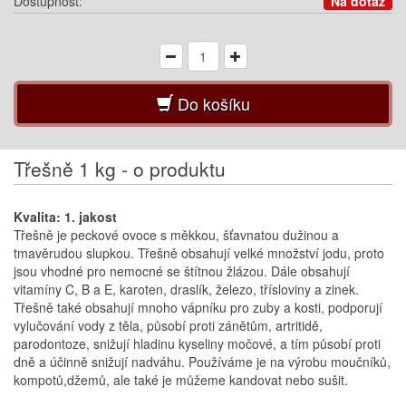
Dostupnost:
Na dotaz
Do košíku
Třešně 1 kg - o produktu
Kvalita: 1. jakost
Třešně je peckové ovoce s měkkou, šťavnatou dužinou a
tmavěrudou slupkou. Třešně obsahují velké množství jodu, proto
jsou vhodné pro nemocné se štítnou žlázou. Dále obsahují
vitamíny C, B a E, karoten, draslík, železo, třísloviny a zinek.
Třešně také obsahují mnoho vápníku pro zuby a kosti, podporují
vylučování vody z těla, působí proti zánětům, artritidě,
parodontoze, snižují hladinu kyseliny močové, a tím působí proti
dně a účinně snižují nadváhu. Používáme je na výrobu moučníků,
kompotů,džemů, ale také je můžeme kandovat nebo sušit.