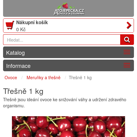
Nákupní košík
0 Kč
Katalog
Togg
navig
Informace
Togg
navig
Ovoce
Meruňky a třešně
Třešně 1 kg
Třešně 1 kg
Třešně jsou ideání ovoce ke snižování váhy a udržení zdravého
organismu.