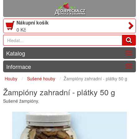
Nákupní košík
0 Kč
Katalog
Togg
navig
Informace
Togg
navig
Houby
Sušené houby
Žampióny zahradní - plátky 50 g
Žampióny zahradní - plátky 50 g
Sušené žampióny.