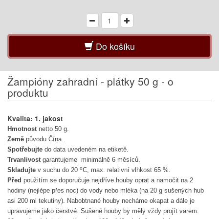
Do košíku
Žampióny zahradní - plátky 50 g - o
produktu
Kvalita: 1. jakost
Hmotnost
netto 50 g.
Země
původu Čína..
Spotřebujte
do data uvedeném na etiketě.
Trvanlivost
garantujeme minimálně 6 měsíců.
o
Skladujte
v suchu do 20
C, max. relativní vlhkost 65 %.
Před
použitím se doporučuje nejdříve houby oprat a namočit na 2
hodiny (nejlépe přes noc) do vody nebo mléka (na 20 g sušených hub
asi 200 ml tekutiny). Nabobtnané houby necháme okapat a dále je
upravujeme jako čerstvé. Sušené houby by měly vždy projít varem.