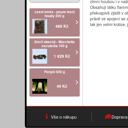
zimní houbou i v naš
Obsahují látku flammu
Lesní směs - pouze lesní
překvapivě zjistili 
houby 200 g
právě ve spojení se 
tak jen velmi krátce,
489 Kč
Smrž obecný - Morchella
esculenta 100 g
1 829 Kč
Fenykl 500 g
49 Kč
Vše o nákupu
Doprava 