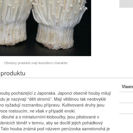
Obrázky produktů mají ilustrativní charakter.
 produktu
Vlast
houby pocházející z Japonska. Japonci obecně houby milují
du je nazývají “děti stromů”. Mají většinou tak neobvyklé
ímo vyžadují rozmanitou přípravu. Kultivované druhy jsou
voce rostoucím, ne však v případě enoki.
, dlouhé a s miniaturními kloboučky, jsou pěstované v
lenicích téměř v temnu, aby se docílil jejich pohádkový
. Tato houba známá pod názvem penízovka sametonohá je