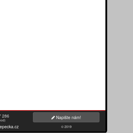
7 286
Napište nám!
hod)
epecka.cz
© 2019