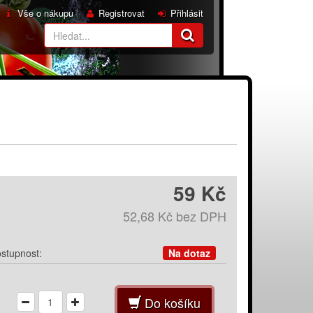
Vše o nákupu
Registrovat
Přihlásit
59 Kč
52,68 Kč
bez DPH
stupnost:
Na dotaz
Do košíku