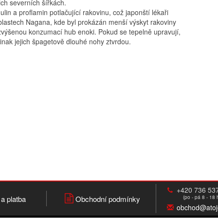
ich severních šířkách.
lin a proflamin potlačující rakovinu, což japonští lékaři
v oblastech Nagana, kde byl prokázán menší výskyt rakoviny
zvýšenou konzumací hub enoki. Pokud se tepelně upravují,
 jinak jejich špagetově dlouhé nohy ztvrdou.
+420 736 53
a platba
Obchodní podmínky
(po - pá 8 - 18 
obchod@atoj