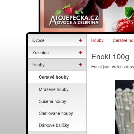
Ovoce
Houby
Čerstvé ho
Zelenina
Enoki 100g
Houby
Enoki jsou velice zdra
Čerstvé houby
Mražené houby
Sušené houby
Sterilované houby
Dárkové balíčky