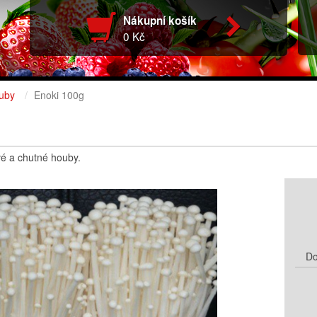
Nákupní košík
0 Kč
uby
Enoki 100g
vé a chutné houby.
Do