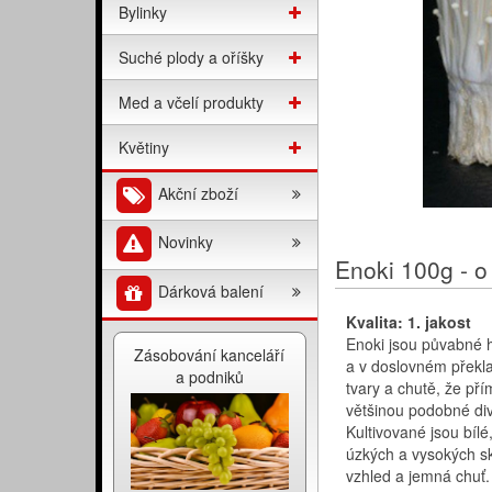
Bylinky
Suché plody a oříšky
Med a včelí produkty
Květiny
Akční zboží
Novinky
Enoki 100g - o
Dárková balení
Kvalita: 1. jakost
Enoki jsou půvabné 
Zásobování kanceláří
a v doslovném překla
a podniků
tvary a chutě, že př
většinou podobné di
Kultivované jsou bílé
úzkých a vysokých sk
vzhled a jemná chuť