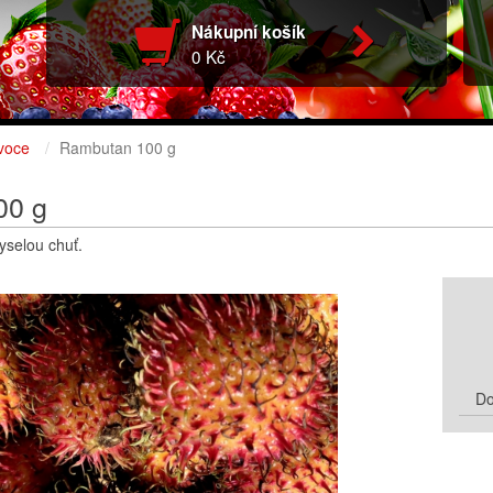
Nákupní košík
0 Kč
voce
Rambutan 100 g
00 g
selou chuť.
Do