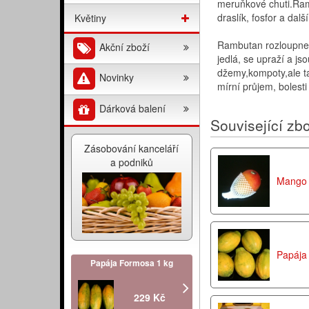
meruňkové chuti.Ram
draslík, fosfor a další
Květiny
Rambutan rozloupne
Akční zboží
jedlá, se upraží a js
džemy,kompoty,ale ta
Novinky
mírní průjem, bolesti
Dárková balení
Související zbo
Zásobování kanceláří
a podniků
Mango 
Papája
Papája Formosa 1 kg
229 Kč