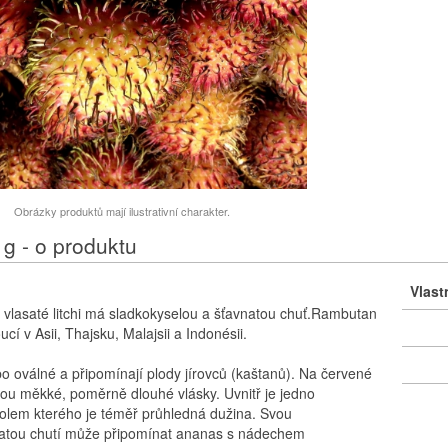
Obrázky produktů mají ilustrativní charakter.
g - o produktu
Vlast
vlasaté litchi má sladkokyselou a šťavnatou chuť.Rambutan
cí v Asii, Thajsku, Malajsii a Indonésii.
bo oválné a připomínají plody jírovců (kaštanů). Na červené
ou měkké, poměrně dlouhé vlásky. Uvnitř je jedno
olem kterého je téměř průhledná dužina. Svou
natou chutí může připomínat ananas s nádechem