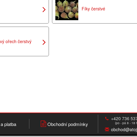
Fíky čerstvé
vý ořech čerstvý
+420 736 53
a platba
Obchodní podmínky
(po - pá 8 - 18 
obchod@atoj