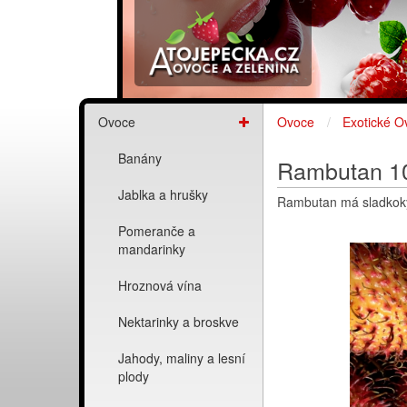
Ovoce
Ovoce
Exotické O
Banány
Rambutan 1
Jablka a hrušky
Rambutan má sladkoky
Pomeranče a
mandarinky
Hroznová vína
Nektarinky a broskve
Jahody, maliny a lesní
plody