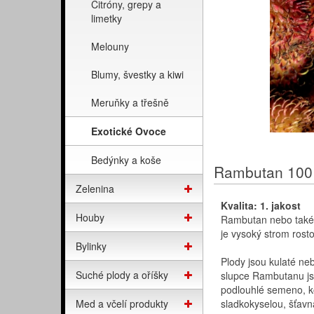
Citróny, grepy a
limetky
Melouny
Blumy, švestky a kiwi
Meruňky a třešně
Exotické Ovoce
Bedýnky a koše
Rambutan 100 
Zelenina
Kvalita: 1. jakost
Houby
Rambutan nebo také 
je vysoký strom rostou
Bylinky
Plody jsou kulaté ne
Suché plody a oříšky
slupce Rambutanu js
podlouhlé semeno, k
Med a včelí produkty
sladkokyselou, šťav