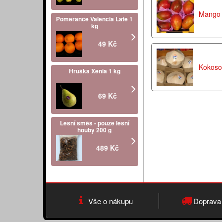
Mango
Pomeranče Valencia Late 1
kg
49 Kč
Kokoso
Hruška Xenia 1 kg
69 Kč
Lesní směs - pouze lesní
houby 200 g
489 Kč
Vše o nákupu
Doprava 