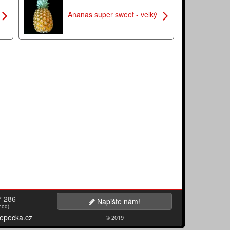
Ananas super sweet - velký
7 286
Napište nám!
hod)
epecka.cz
© 2019