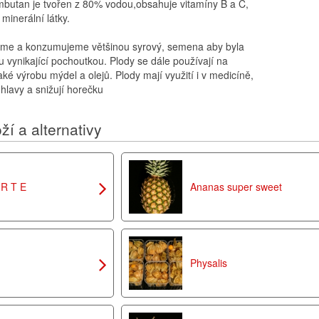
butan je tvořen z 80% vodou,obsahuje vitamíny B a C,
 minerální látky.
me a konzumujeme většinou syrový, semena aby byla
ou vynikající pochoutkou. Plody se dále používají na
ké výrobu mýdel a olejů. Plody mají využití i v medicíně,
 hlavy a snižují horečku
ží a alternativy
R T E
Ananas super sweet
Physalis